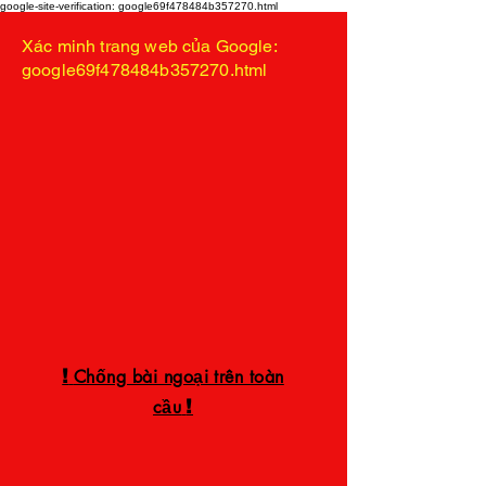
google-site-verification: google69f478484b357270.html
Xác minh trang web của Google:
google69f478484b357270.html
!
Chống bài ngoại trên toàn
!
cầu