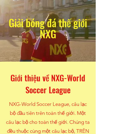
Giải bóng đá thế giới
NXG
Giới thiệu về NXG-World
Soccer League
NXG-World Soccer League, câu lạc
bộ đầu tiên trên toàn thế giới. Một
câu lạc bộ cho toàn thế giới. Chúng ta
đều thuộc cùng một câu lạc bộ, TRÊN