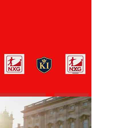
Tuyên ngôn danh dự
người sáng lập