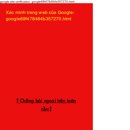
google-site-verification: google69f478484b357270.html
Xác minh trang web của Google:
google69f478484b357270.html
!
Chống bài ngoại trên toàn
!
cầu