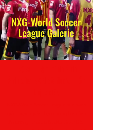
NXG-World Soccer
League Galerie
Bộ sưu tập hình ảnh
Ảnh của BẠN sẽ được hiển
thị ở đây
NXG-World Soccer League hân hạnh
giới thiệu tuyển chọn những hình ảnh
ấn tượng từ các trận đấu và sự kiện