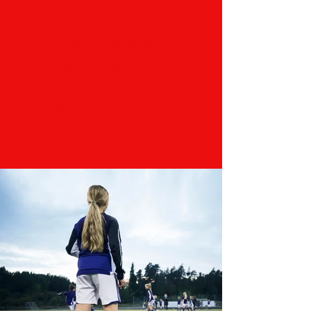
của chúng tôi. Hãy đắm mình vào thế
giới bóng đá và trải nghiệm niềm
đam mê và sự phấn khích của giải
đấu. Nhấp vào đây để thêm mô tả
của riêng bạn và làm phong phú thêm
bộ sưu tập hình ảnh bằng những trải
nghiệm của chính bạn.