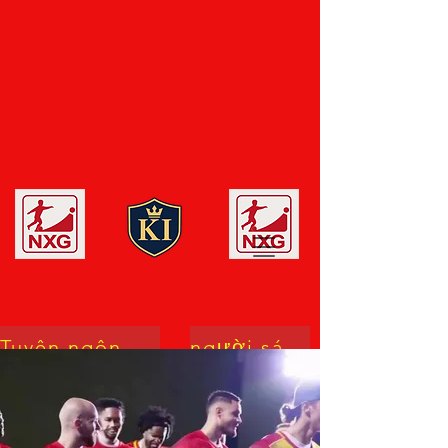
Tuyên ngôn danh dự
người sáng lập