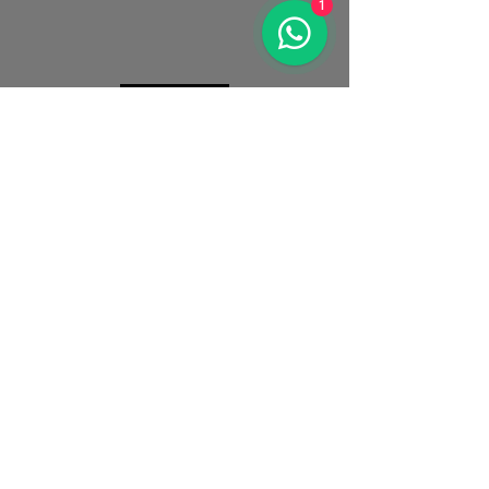
1
saferinternet.at
Tất cả các tổ chức dành cho trẻ
em trên toàn thế giới đều được
chào đón!
Hãy gửi cho chúng
tôi đường dẫn của bạn
– chúng
tôi sẽ liên kết đến trang của
bạn.
Bạn có muốn hợp tác với