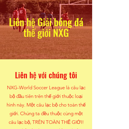
Liên hệ Giải bóng đá
thế giới NXG
Liên hệ với chúng tôi
NXG-World Soccer League là câu lạc
bộ đầu tiên trên thế giới thuộc loại
hình này. Một câu lạc bộ cho toàn thế
giới. Chúng ta đều thuộc cùng một
câu lạc bộ, TRÊN TOÀN THẾ GIỚI!