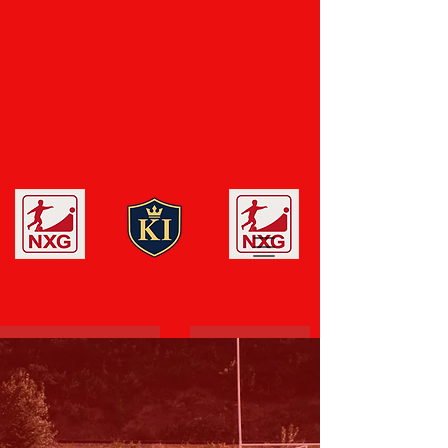
Tuyên ngôn danh dự
người sáng lập