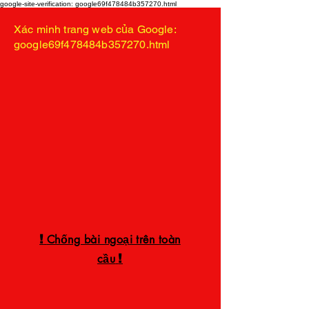
google-site-verification: google69f478484b357270.html
Xác minh trang web của Google:
google69f478484b357270.html
!
Chống bài ngoại trên toàn
!
cầu