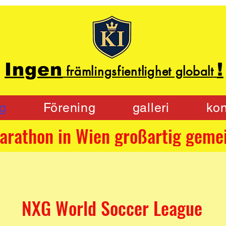
Ingen
!
främlingsfientlighet globalt
g
Förening
galleri
kon
NXG World Soccer League