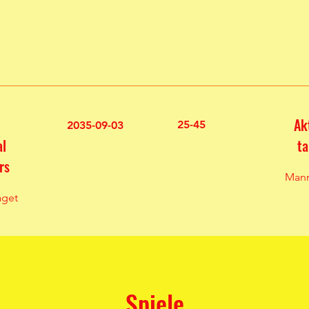
Ak
25-45
2035-09-03
al
ta
rs
Mann
aget
Spiele