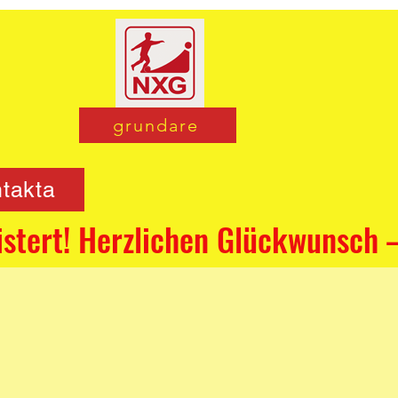
grundare
takta