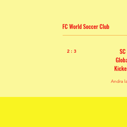
FC World Soccer Club
SC
2 : 3
Glob
Kicke
Andra l