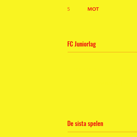
5
MOT
FC Juniorlag
MO
16/04/2035
16/04/2035 | 19:0
De sista spelen