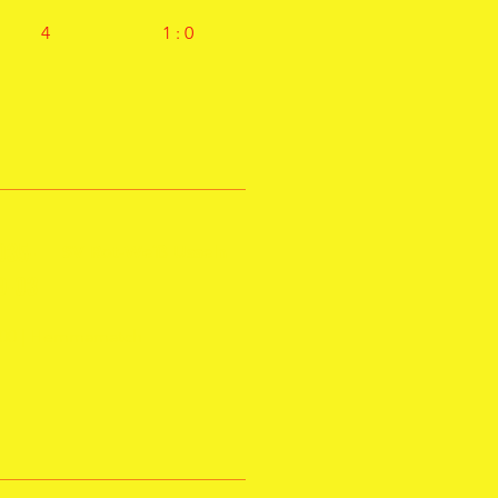
4
1 : 0
035-
SV Rot-Weiß Usseln
9-03
9:00 | Hemmamatch