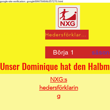
google-site-verification: google69f478484b357270.html
 webbplats:
Hedersförklaring
270.html
Börja 1
säson
NXG:s
hedersförklarin
g