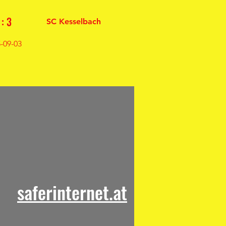
 : 3
SC Kesselbach
-09-03
saferinternet.at