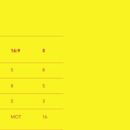
16:9
5
5
8
8
5
5
3
MOT
16