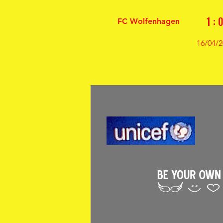
1 : 
FC Wolfenhagen
16/04/2