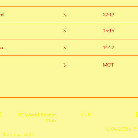
ed
3
22:19
3
15:15
na
3
14:22
3
MOT
T
1 : 0
FC World Soccer
Club
16/04/2035 | 1
0 | Hemmamatch