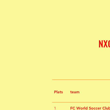
NXG
Plats
team
1
FC World Soccer Clu