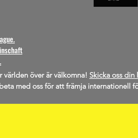
ague.
inschaft
.
r världen över är välkomna!
Skicka oss din 
rbeta med oss för att främja internationell f