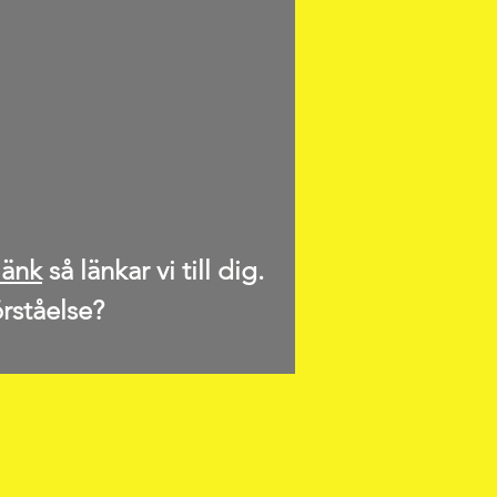
länk
så länkar vi till dig.
örståelse?