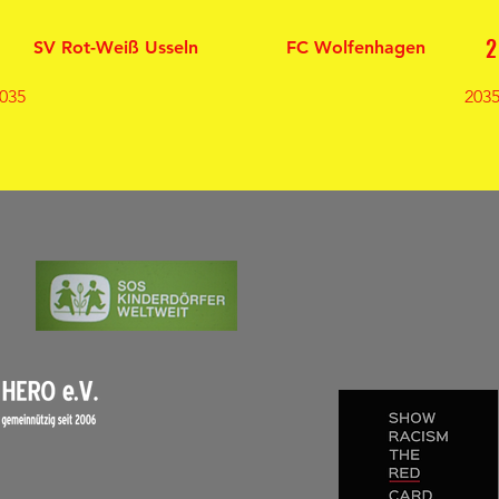
0
2
SV Rot-Weiß Usseln
FC Wolfenhagen
035
2035