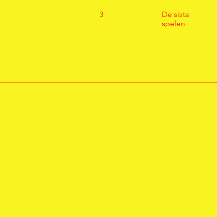
3
De sista
spelen
T
2
2 : 3
SC ungdomslag
0
0 | Hemmamatch
16/04/2035 | 1