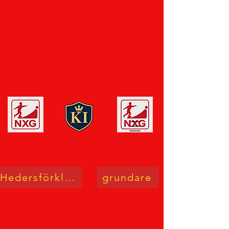
Hedersförklaring
grundare