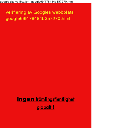
google-site-verification: google69f478484b357270.html
verifiering av Googles webbplats:
google69f478484b357270.html
Ingen
främlingsfientlighet
!
globalt