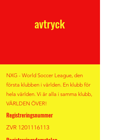
avtryck
NXG - World Soccer League, den
första klubben i världen. En klubb för
hela världen. Vi är alla i samma klubb,
VÄRLDEN ÖVER!
Registreringsnummer
ZVR
1201116113