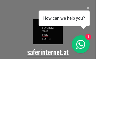
How can we help you?
1
saferinternet.at
Alla barnorganisationer världen
över är välkomna!
Skicka oss din
länk
så länkar vi till dig.
Vill du arbeta med oss för
att främja internationell
förståelse?