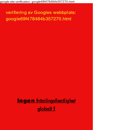
google-site-verification: google69f478484b357270.html
verifiering av Googles webbplats:
google69f478484b357270.html
Ingen
främlingsfientlighet
!
globalt