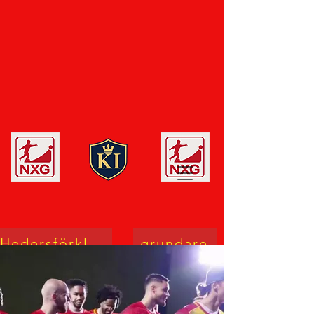
Hedersförklaring
grundare