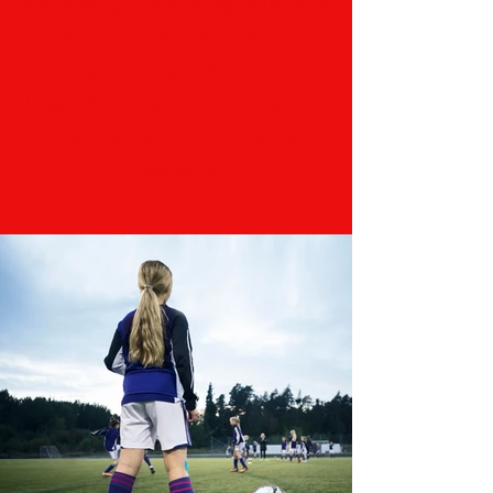
evenemang. Fördjupa dig i fotbollens
värld och upplev passionen och
spänningen i vår liga. Klicka här för att
lägga till dina egna beskrivningar och
berika vårt galleri med dina egna
upplevelser.