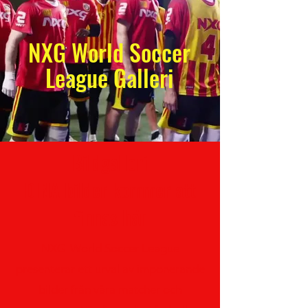
NXG World Soccer
League Galleri
Bildgalleri
DINA bilder kommer att
finnas här
NXG-World Soccer League
presenterar ett urval av imponerande
bilder från våra matcher och