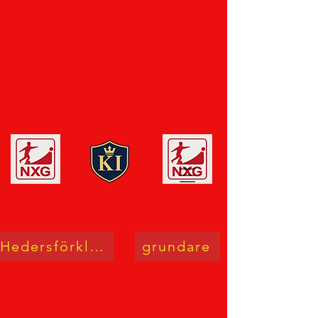
Hedersförklaring
grundare