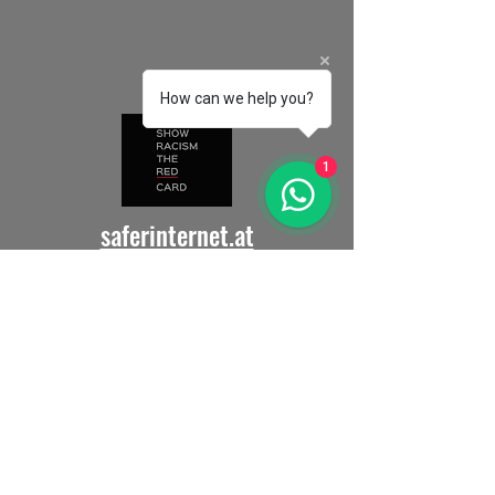
How can we help you?
1
saferinternet.at
Alla barnorganisationer världen
över är välkomna!
Skicka oss din
länk
så länkar vi till dig.
Vill du arbeta med oss för
att främja internationell
förståelse?