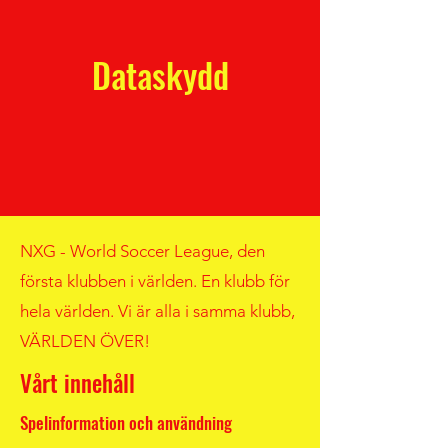
Dataskydd
NXG - World Soccer League, den
första klubben i världen. En klubb för
hela världen. Vi är alla i samma klubb,
VÄRLDEN ÖVER!
Vårt innehåll
Spelinformation och användning