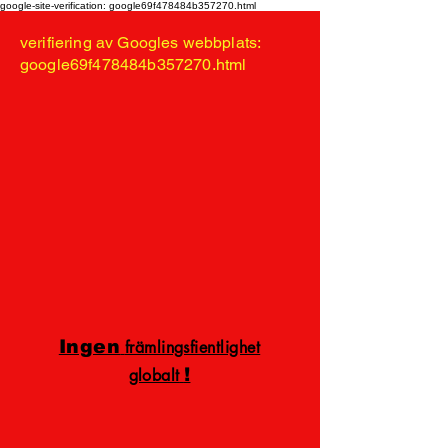
google-site-verification: google69f478484b357270.html
verifiering av Googles webbplats:
google69f478484b357270.html
Ingen
främlingsfientlighet
!
globalt