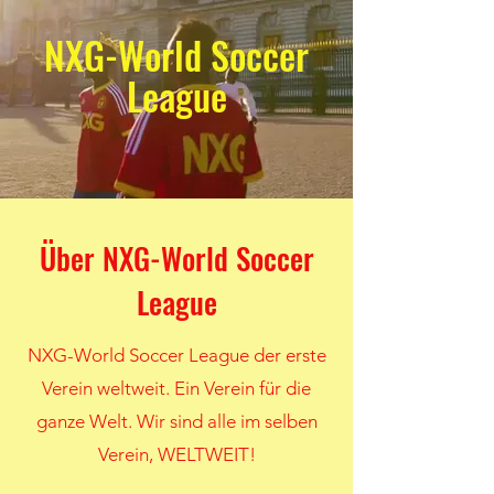
NXG-World Soccer
League
Über NXG-World Soccer
League
NXG-World Soccer League der erste
Verein weltweit. Ein Verein für die
ganze Welt. Wir sind alle im selben
Verein, WELTWEIT!