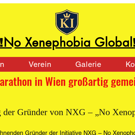
No Xenephobia Global
!
on
Verein
Galerie
Ko
g der Gründer von NXG – „No Xenop
ichnenden Gründer der Initiative NXG – No Xenophob