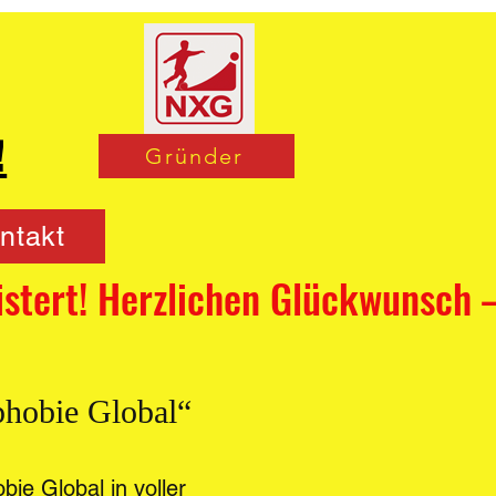
!
Gründer
ntakt
hobie Global“
ie Global in voller