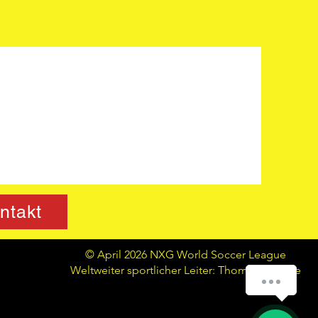
ntakt
© April 2026 NXG World Soccer League
Weltweiter sportlicher Leiter: Thomas Meggle
How can we help you?
1