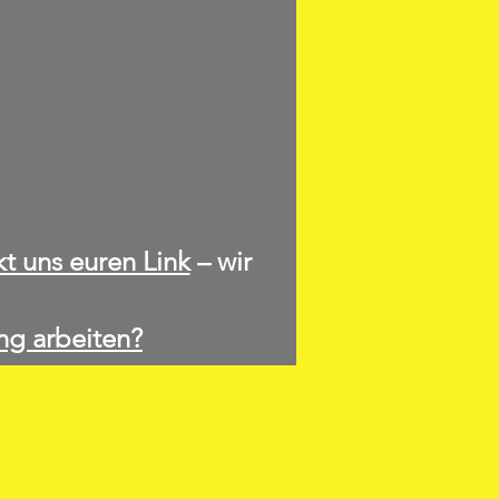
kt uns euren Link
– wir
ng arbeiten?