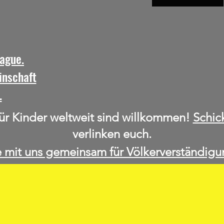
ague.
inschaft
.
für Kinder weltweit sind willkommen!
Schic
verlinken euch.
 mit uns gemeinsam für Völkerverständigu