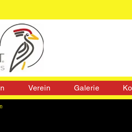
on
Verein
Galerie
Ko
m