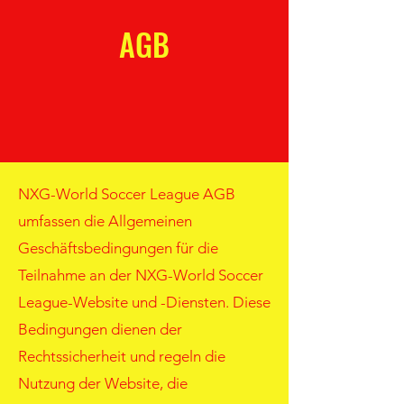
AGB
NXG-World Soccer League AGB
umfassen die Allgemeinen
Geschäftsbedingungen für die
Teilnahme an der NXG-World Soccer
League-Website und -Diensten. Diese
Bedingungen dienen der
Rechtssicherheit und regeln die
Nutzung der Website, die