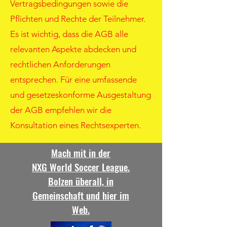
Vertragsbedingungen sowie die
Pflichten und Rechte der Teilnehmer.
Es ist wichtig, dass die AGB alle
relevanten Aspekte abdecken und
rechtlichen Anforderungen
entsprechen. Für eine umfassende
und gesetzeskonforme Ausgestaltung
der AGB empfehlen wir die
Konsultation eines Rechtsexperten.
Mach mit in der
NXG World Soccer League.
Bolzen überall, in
Gemeinschaft und hier im
Web.