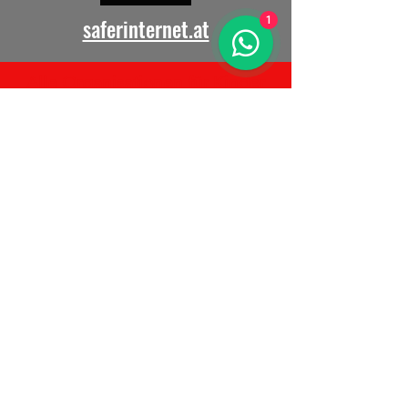
saferinternet.at
1
Alle Organisationen für Kinder
weltweit sind willkommen!
Schickt uns euren Link
– wir
verlinken euch.
Möchten Sie mit uns
gemeinsam für
Völkerverständigung
arbeiten?
© April 2026 NXG World Soccer League
Weltweiter sportlicher Leiter: Thomas Meggle