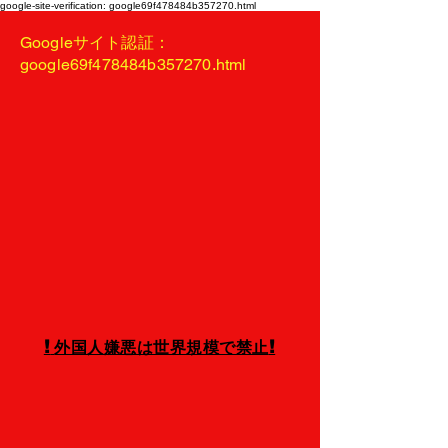
google-site-verification: google69f478484b357270.html
Googleサイト認証：
google69f478484b357270.html
!
!
外国人嫌悪は世界規模で禁止