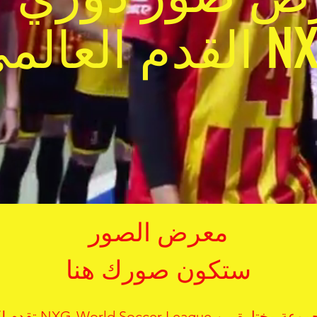
العالمي NXG
معرض الصور
ستكون صورك هنا
تقدم لكم NXG-World Soccer League مج