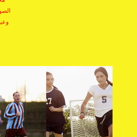
الصور
وعيش