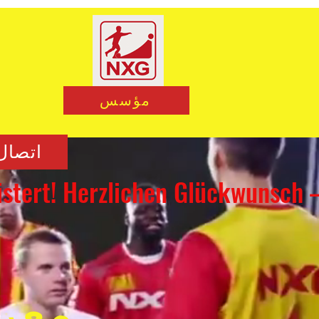
مؤسس
اتصال
معر