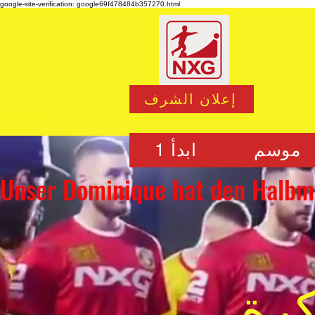
google-site-verification: google69f478484b357270.html
إعلان الشرف
270.html
موسم
ابدأ 1
رة