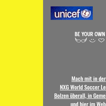
Mach mit in der
NXG World Soccer Le
Bolzen überall, in Geme
und hier im Web