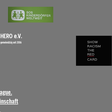
ague.
inschaft
.