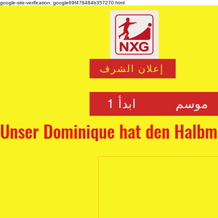
google-site-verification: google69f478484b357270.html
إعلان الشرف
270.html
موسم
ابدأ 1