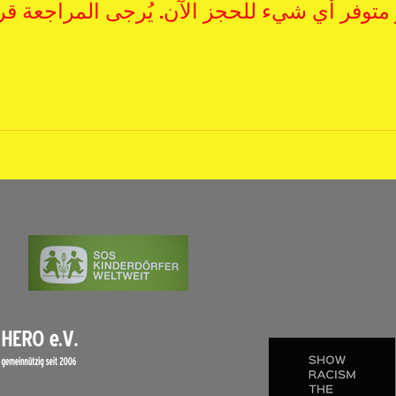
متوفر أي شيء للحجز الآن. يُرجى المراجعة قريب