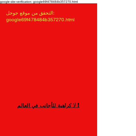
google-site-verification: google69f478484b357270.html
التحقق من موقع جوجل:
google69f478484b357270.html
!
لا
كراهية للأجانب في العالم