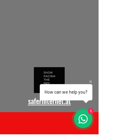
How can we help you?
saferinternet.at
1
نرحب بجميع منظمات الأطفال حول
العالم!
أرسلوا لنا رابط موقعكم
وسنقوم بإضافة رابط لموقعكم.