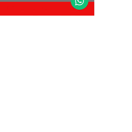
Dünyanın dört bir yanındaki tüm
çocuk örgütleri davetlidir!
Bize
bağlantınızı gönderin
, biz de
size bağlantı vereceğiz.
Uluslararası anlayışı
geliştirmek için bizimle
birlikte çalışmak ister
misiniz?
© Nisan 2026 NXG Dünya Futbol Ligi
Küresel Spor Direktörü: Thomas Meggle
Impressum