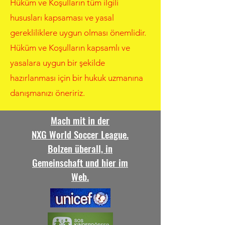
Hüküm ve Koşulların tüm ilgili
hususları kapsaması ve yasal
gerekliliklere uygun olması önemlidir.
Hüküm ve Koşulların kapsamlı ve
yasalara uygun bir şekilde
hazırlanması için bir hukuk uzmanına
danışmanızı öneririz.
Mach mit in der
NXG World Soccer League.
Bolzen überall, in
Gemeinschaft und hier im
Web.