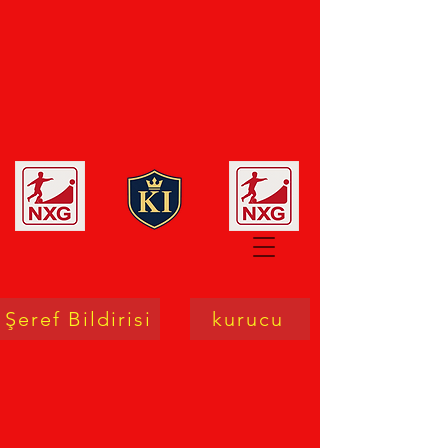
Şeref Bildirisi
kurucu