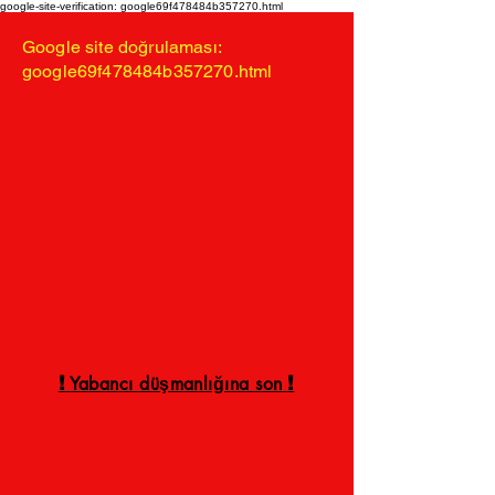
google-site-verification: google69f478484b357270.html
Google site doğrulaması:
google69f478484b357270.html
!
!
Yabancı düşmanlığına son