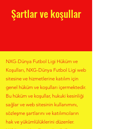
Şartlar ve koşullar
NXG-Dünya Futbol Ligi Hüküm ve
Koşulları, NXG-Dünya Futbol Ligi web
sitesine ve hizmetlerine katılım için
genel hüküm ve koşulları içermektedir.
Bu hüküm ve koşullar, hukuki kesinliği
sağlar ve web sitesinin kullanımını,
sözleşme şartlarını ve katılımcıların
hak ve yükümlülüklerini düzenler.