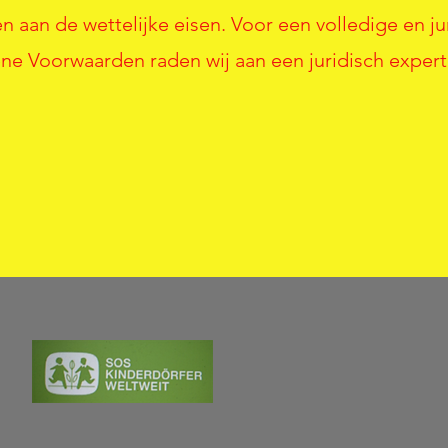
 aan de wettelijke eisen. Voor een volledige en ju
e Voorwaarden raden wij aan een juridisch expert