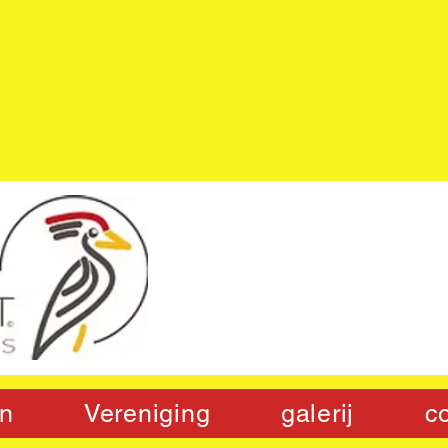
n
Vereniging
galerij
c