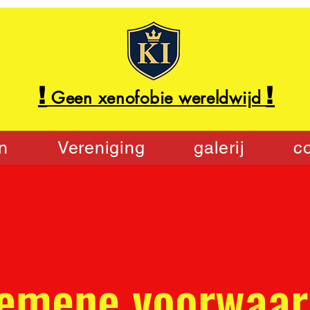
!
!
Geen xenofobie wereldwijd
n
Vereniging
galerij
c
emene voorwaa