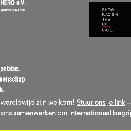
e
etitie.
meenschap
b.
s wereldwijd zijn welkom!
Stuur ons je link
–
 ons samenwerken om internationaal begri