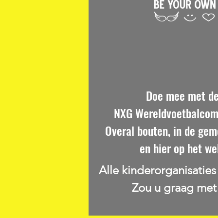
Doe mee met d
NXG Wereldvoetbalcomp
Overal bouten, in de ge
en hier op het we
Alle kinderorganisatie
Zou u graag met