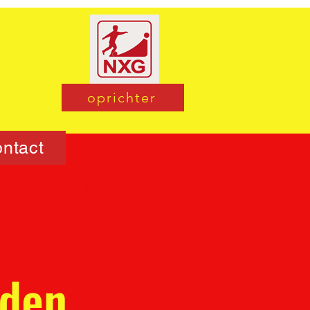
oprichter
ontact
rden